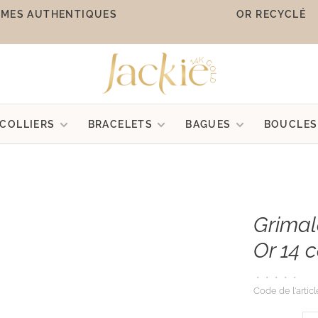
MES AUTHENTIQUES
OR RECYCLÉ
COLLIERS
BRACELETS
BAGUES
BOUCLES
Grimal
Or 14 
•
•
•
•
•
Code de l'articl