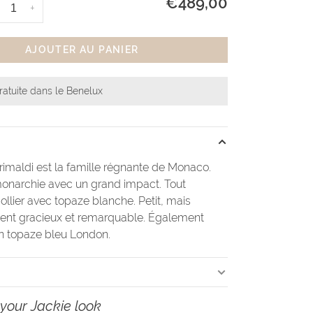
€489,00
+
AJOUTER AU PANIER
ratuite dans le Benelux
imaldi est la famille régnante de Monaco.
onarchie avec un grand impact. Tout
lier avec topaze blanche. Petit, mais
ent gracieux et remarquable. Également
n topaze bleu London.
your Jackie look