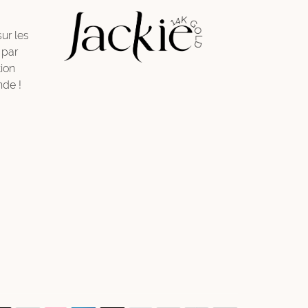
sur les
 par
ion
de !