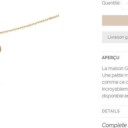
Quantité:
-
Livraison g
APERÇU
La maison Gr
Une petite m
comme ce col
incroyablem
disponible e
DETAILS
Complete 