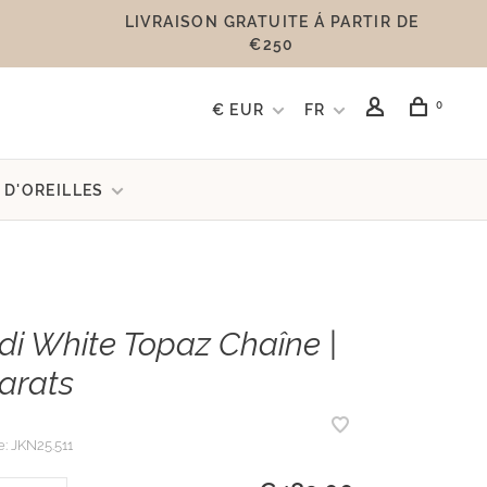
LIVRAISON GRATUITE Á PARTIR DE
€250
0
€ EUR
FR
 D'OREILLES
di White Topaz Chaîne |
carats
e:
JKN25.511