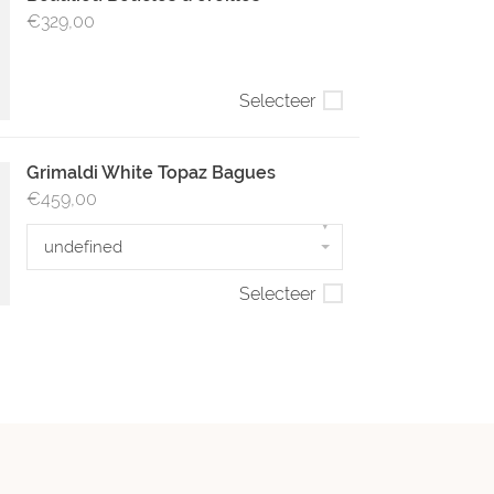
€329,00
Selecteer
Grimaldi White Topaz Bagues
€459,00
▾
undefined
Selecteer