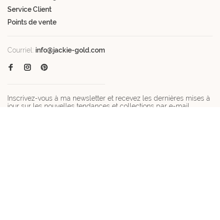
Service Client
Points de vente
Courriel:
info@jackie-gold.com
Inscrivez-vous à ma newsletter et recevez les dernières mises à
jour sur les nouvelles tendances et collections par e-mail.
Obtenez un code de réduction de 10% sur votre première
commande ! *Non valable pendant la période promotionnelle.
© Copyright 2026 Jackie-gold.com