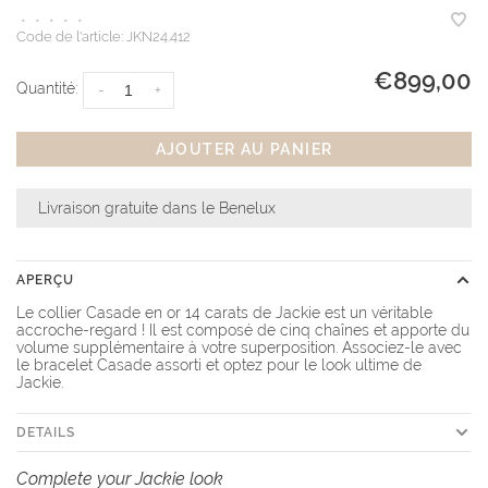
•
•
•
•
•
Code de l'article:
JKN24.412
€899,00
Quantité:
-
+
AJOUTER AU PANIER
Livraison gratuite dans le Benelux
APERÇU
Le collier Casade en or 14 carats de Jackie est un véritable
accroche-regard ! Il est composé de cinq chaînes et apporte du
volume supplémentaire à votre superposition. Associez-le avec
le bracelet Casade assorti et optez pour le look ultime de
Jackie.
DETAILS
Complete your Jackie look