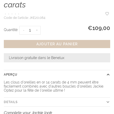
carats
•
•
•
•
•
Code de l'article:
JKE20.084
€109,00
Quantité:
-
+
AJOUTER AU PANIER
Livraison gratuite dans le Benelux
APERÇU
Les clous d'oreilles en or 14 carats de 4 mm peuvent être
facilement combinés avec d'autres boucles d'oreilles Jackie.
Optez pour la fête de l'oreille ultime !
DETAILS
Complete your Jackie look