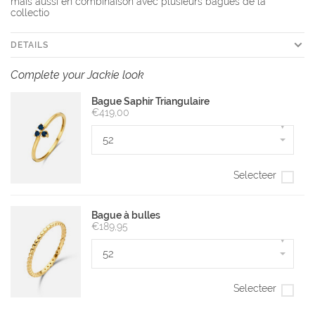
mais aussi en combinaison avec plusieurs bagues de la
collectio
DETAILS
Complete your Jackie look
Bague Saphir Triangulaire
€419,00
▾
52
Selecteer
Bague à bulles
€189,95
▾
52
Selecteer