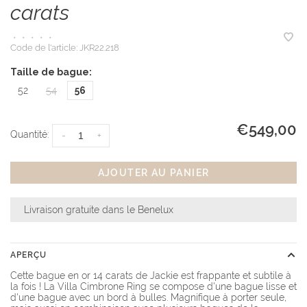
carats
•
•
•
•
•
Code de l'article:
JKR22.218
Taille de bague:
52
54
56
€549,00
Quantité:
-
+
AJOUTER AU PANIER
Livraison gratuite dans le Benelux
APERÇU
Cette bague en or 14 carats de Jackie est frappante et subtile à
la fois ! La Villa Cimbrone Ring se compose d'une bague lisse et
d'une bague avec un bord à bulles. Magnifique à porter seule,