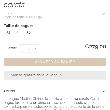
carats
•
•
•
•
•
Code de l'article:
JKR22.157
Taille de bague:
52
54
56
€279,00
Quantité:
-
+
AJOUTER AU PANIER
Livraison gratuite dans le Benelux
APERÇU
La bague Medina Citrine de Jackie est en or 14 carats. Cette
bague luxueuse a un anneau lisse avec une seule citrine au
centre. La pierre ensoleillée et réchauffante apporte de la joie et