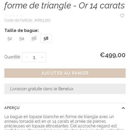
forme de triangle - Or 14 carats
•
•
•
•
•
Code de l'article:
JKR23.361
Taille de bague:
52
54
56
58
€499,00
Quantité:
-
+
AJOUTER AU PANIER
Livraison gratuite dans le Benelux
APERÇU
La bague en topaze blanche en forme de triangle avec un
anneau torsadé est en or 14 carats et ornée de pierres
précieuses en topaze étincelantes. Cet accroche-regard est