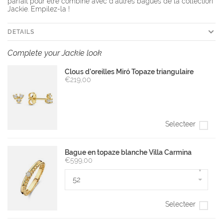
parfait pour être combiné avec d'autres bagues de la collection
Jackie. Empilez-la !
DETAILS
Complete your Jackie look
Clous d'oreilles Miró Topaze triangulaire
€219,00
Selecteer
Bague en topaze blanche Villa Carmina
€599,00
▾
52
Selecteer