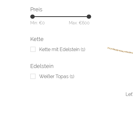
Preis
Min: €
0
Max: €
600
Kette
Kette mit Edelstein
(1)
Edelstein
Weißer Topas
(1)
Let