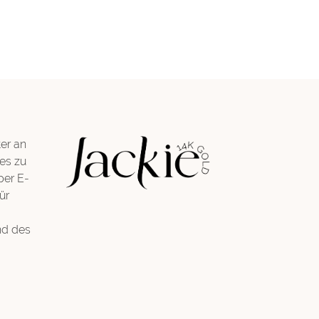
er an
es zu
per E-
ür
nd des