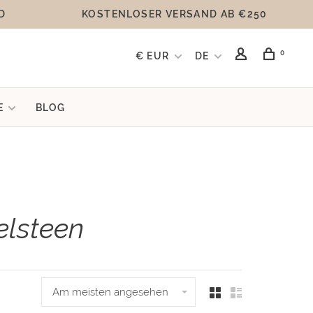
D
KOSTENLOSER VERSAND AB €250
0
€ EUR
DE
E
BLOG
elsteen
Am meisten angesehen