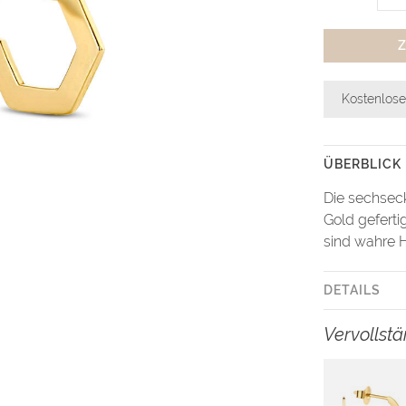
Kostenlose
ÜBERBLICK
Die sechseck
Gold geferti
sind wahre H
DETAILS
Vervollst