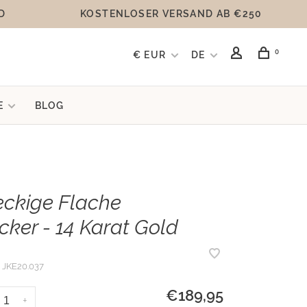
D
KOSTENLOSER VERSAND AB €250
0
€ EUR
DE
E
BLOG
ckige Flache
cker - 14 Karat Gold
JKE20.037
€189,95
+