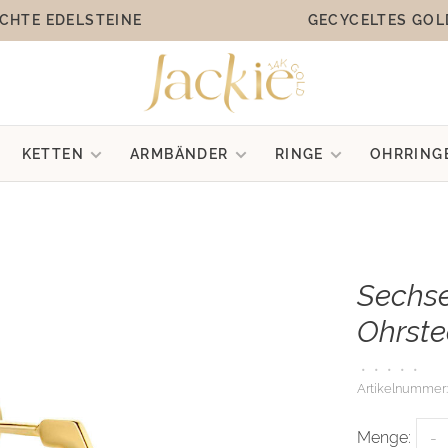
CHTE EDELSTEINE
GECYCELTES GOL
KETTEN
ARMBÄNDER
RINGE
OHRRING
Sechse
Ohrste
•
•
•
•
•
Artikelnummer:
Menge:
-