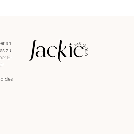
er an
es zu
per E-
ür
nd des