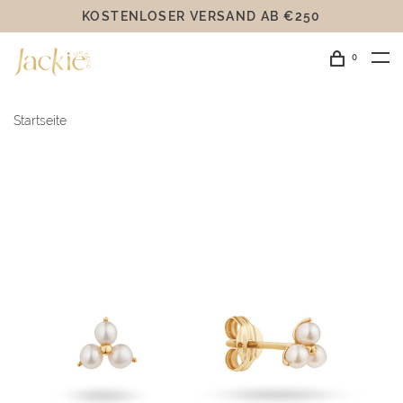
KOSTENLOSER VERSAND AB €250
0
Startseite