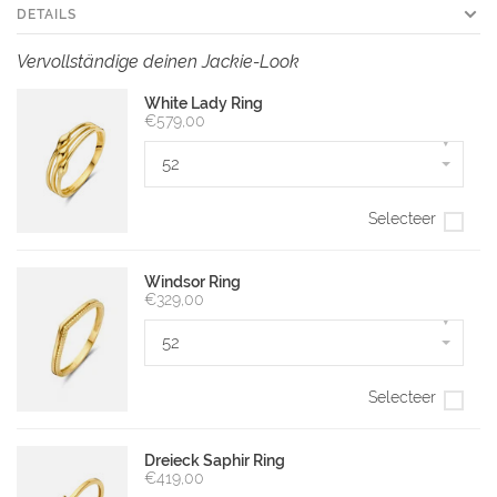
DETAILS
Vervollständige deinen Jackie-Look
White Lady Ring
€579,00
▾
52
Selecteer
Windsor Ring
€329,00
▾
52
Selecteer
Dreieck Saphir Ring
€419,00