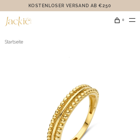
KOSTENLOSER VERSAND AB €250
0
Startseite