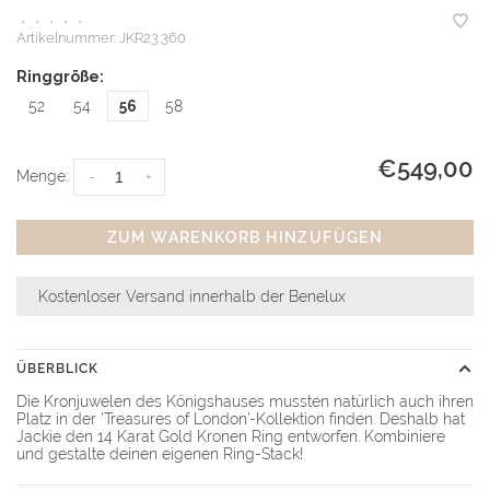
•
•
•
•
•
Artikelnummer:
JKR23.360
Ringgröße:
52
54
56
58
€549,00
Menge:
-
+
ZUM WARENKORB HINZUFÜGEN
Kostenloser Versand innerhalb der Benelux
ÜBERBLICK
Die Kronjuwelen des Königshauses mussten natürlich auch ihren
Platz in der 'Treasures of London'-Kollektion finden. Deshalb hat
Jackie den 14 Karat Gold Kronen Ring entworfen. Kombiniere
und gestalte deinen eigenen Ring-Stack!