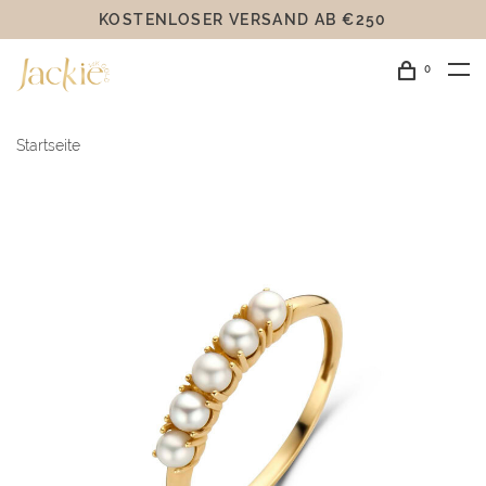
KOSTENLOSER VERSAND AB €250
0
Startseite