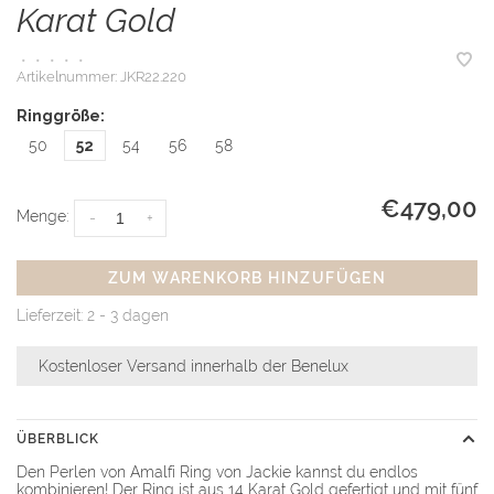
Karat Gold
•
•
•
•
•
Artikelnummer:
JKR22.220
Ringgröße:
50
52
54
56
58
€479,00
Menge:
-
+
ZUM WARENKORB HINZUFÜGEN
Lieferzeit: 2 - 3 dagen
Kostenloser Versand innerhalb der Benelux
ÜBERBLICK
Den Perlen von Amalfi Ring von Jackie kannst du endlos
kombinieren! Der Ring ist aus 14 Karat Gold gefertigt und mit fünf