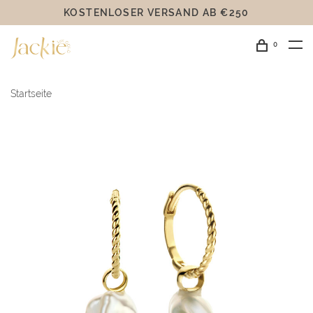
KOSTENLOSER VERSAND AB €250
0
Startseite