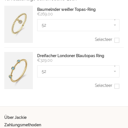
Baumelnder weißer Topas-Ring
€269,00
▾
52
Selecteer
Dreifacher Londoner Blautopas Ring
€329,00
▾
52
Selecteer
Über Jackie
Zahlungsmethoden