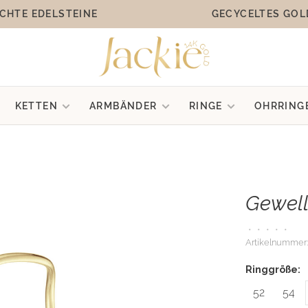
CHTE EDELSTEINE
GECYCELTES GOL
KETTEN
ARMBÄNDER
RINGE
OHRRING
Gewell
•
•
•
•
•
Artikelnummer:
Ringgröße:
52
54