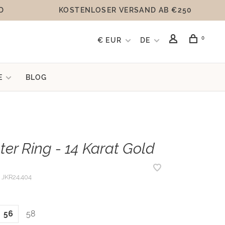
D
KOSTENLOSER VERSAND AB €250
0
€ EUR
DE
E
BLOG
ter Ring - 14 Karat Gold
JKR24.404
56
58