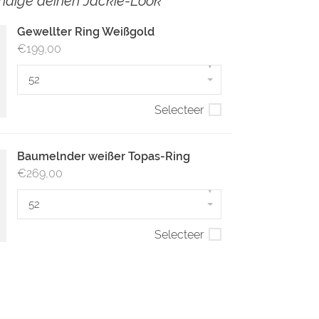
ändige deinen Jackie-Look
Gewellter Ring Weißgold
€199,00
▾
52
Selecteer
Baumelnder weißer Topas-Ring
€269,00
▾
52
Selecteer