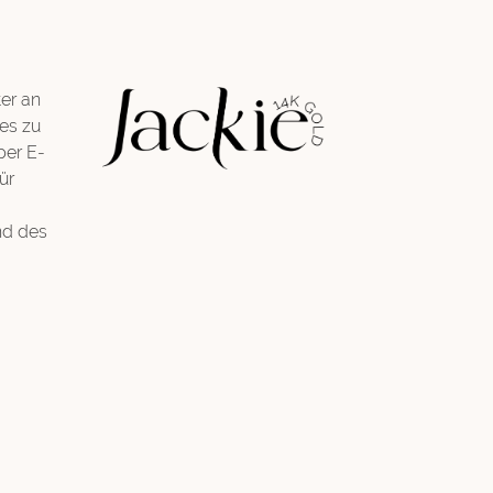
er an
es zu
per E-
ür
nd des