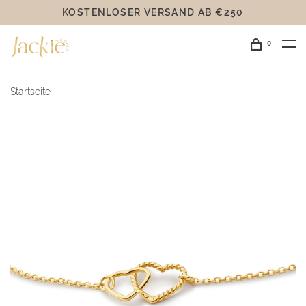
KOSTENLOSER VERSAND AB €250
0
Startseite