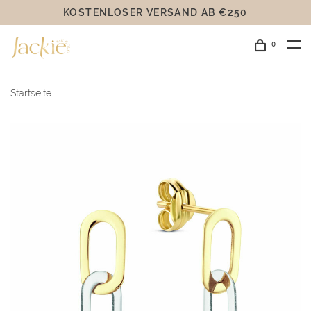
KOSTENLOSER VERSAND AB €250
0
Startseite