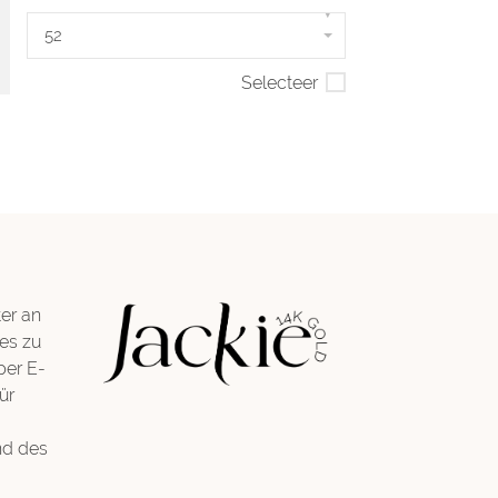
▾
52
Selecteer
er an
es zu
per E-
ür
nd des