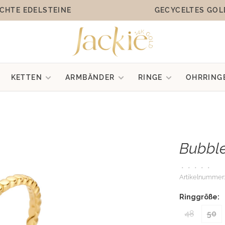
CHTE EDELSTEINE
GECYCELTES GOL
KETTEN
ARMBÄNDER
RINGE
OHRRING
Bubble
•
•
•
•
•
Artikelnummer:
Ringgröße:
48
50