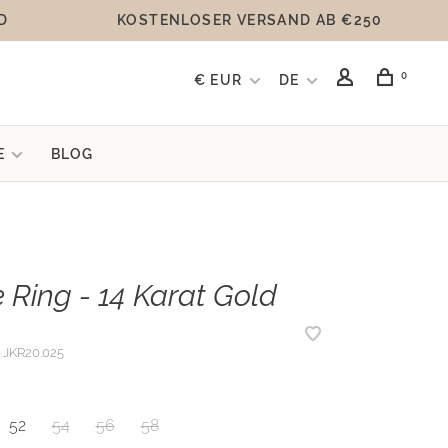
D
KOSTENLOSER VERSAND AB €250
0
€ EUR
DE
E
BLOG
 Ring - 14 Karat Gold
JKR20.025
52
54
56
58