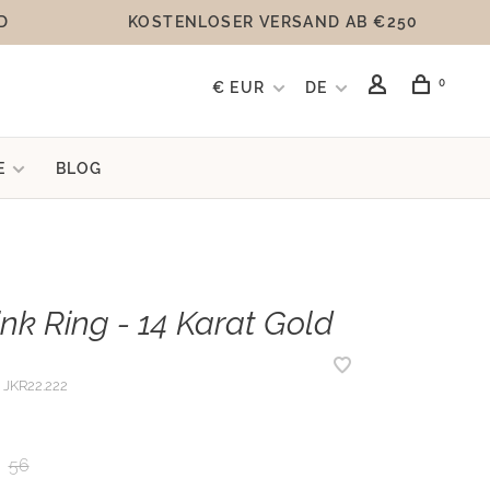
D
KOSTENLOSER VERSAND AB €250
0
€ EUR
DE
E
BLOG
ink Ring - 14 Karat Gold
JKR22.222
56