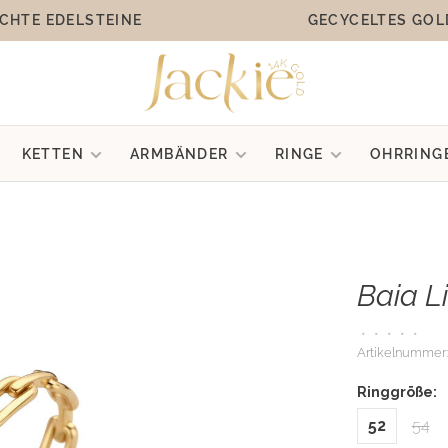
CHTE EDELSTEINE
GECYCELTES GOL
KETTEN
ARMBÄNDER
RINGE
OHRRING
Baia L
•
•
•
•
•
Artikelnummer:
Ringgröße:
52
54