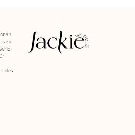
er an
es zu
per E-
ür
nd des